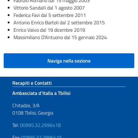
Fabrizio Romano dal 15 maggio 2003
Vittorio Sandalli dal 1 agosto 2007
Federica Favi dal 5 settembre 2011
Antonio Enrico Bartoli dal 2 settembre 2015
Enrico Valvo dal 19 dicembre 2019
Massimiliano D’Antuono dal 15 gennaio 2024
Naviga nella sezione
Sezione footer
Recapiti e Contatti
Ambasciata d’Italia a Tbilisi
Chitadze, 3/A
0108 Tbilisi, Georgia
Tel:
00995.32.2996418
Fax:
00995.32.2996415