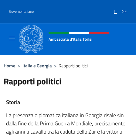
Salta al contenuto
IT
GE
Governo Italiano
Intestazione sito, social e menù
Ambasciata d'Italia Tbilisi
Sito Ufficiale Ambasciata d'Italia Tbilisi
Home
>
Italia e Georgia
>
Rapporti politici
Rapporti politici
Storia
La presenza diplomatica italiana in Georgia risale sin
dalla fine della Prima Guerra Mondiale, precisamente
agli anni a cavallo tra la caduta dello Zar e la vittoria