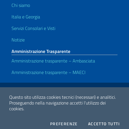
Chi siamo
Italia e Georgia
Servizi Consolari e Visti
Notizie
Amministrazione Trasparente
Amministrazione trasparente – Ambasciata
Amministrazione trasparente – MAECI
Link Utili
Note legali
Privacy e cookie policy
Dichiarazione di accessibilità
Questo sito utilizza cookies tecnici (necessari) e analitici.
Proseguendo nella navigazione accetti l'utilizzo dei
cookies.
2026 Copyright Ministero degli Affari Esteri e della Cooperazione
Internazionale
COOKIES
I CO
PREFERENZE
ACCETTO TUTTI