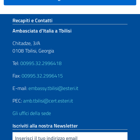
Sezione footer
Recapiti e Contatti
Ambasciata d’Italia a Tbilisi
Chitadze, 3/A
0108 Tbilisi, Georgia
Tel:
00995.32.2996418
Fax:
00995.32.2996415
E-mail:
embassy.tbilisi@esteri.it
PEC:
amb.tbilisi@cert.esteri.it
Gli uffici della sede
Iscriviti alla nostra Newsletter
Inserisci la tua email