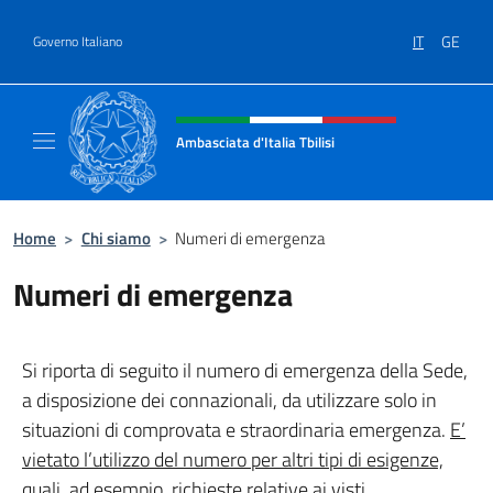
Salta al contenuto
IT
GE
Governo Italiano
Intestazione sito, social e menù
Ambasciata d'Italia Tbilisi
Sito Ufficiale Ambasciata d'Italia Tbilisi
Home
>
Chi siamo
>
Numeri di emergenza
Numeri di emergenza
Si riporta di seguito il numero di emergenza della Sede,
a disposizione dei connazionali, da utilizzare solo in
situazioni di comprovata e straordinaria emergenza.
E’
vietato l’utilizzo del numero per altri tipi di esigenze,
quali, ad esempio, richieste relative ai visti
.