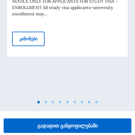
NOTICE ONLY FOR APPLICANTS FOR STUDY VISA -
ENROLLMENT All study visa applicants-university
enrollment may...
Appointment for Study Visa
კანონები
გადადით განყოფილებაში