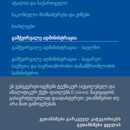
იტალია და საქართველო
საკონსულო მომსახურება და ვიზები
სიახლეები
გამჭვირვალე ადმინისტრაცია
გამჭვირვალე ადმინისტრაცია – საელჩო
გამჭვირვალე ადმინისტრაცია – საგარეო
საქმეთა და საერთაშორისო თანამშრომლობის
სამინისტრო
Გამოსადეგი ბმულები
ეს ვებგვერდი იყენებს ტექნიკურ (აუცილებელ) და
ანალიტიკურ ქუქი-ფაილებს (Cookies).
ნავიგაციის
Note legali
Privacy e cookie policy
Dichiarazione di accessibilità
გასაგრძელებლად დაადასტურეთ, ეთანხმებით თუ
არა მათ გამოყენებას.
2026 საავტორო უფლება საგარეო საქმეთა და საერთაშორისო
COO
ᲕᲔᲗᲐᲜᲮᲛᲔᲑᲘ ᲒᲐᲠᲙᲕᲔᲣᲚ ᲙᲐᲢᲔᲒᲝᲠᲘᲔᲑᲡ
თანამშრომლობის სამინისტრო
I CO
ᲕᲔᲗᲐᲜᲮᲛᲔᲑᲘ ᲧᲕᲔᲚᲐᲡ