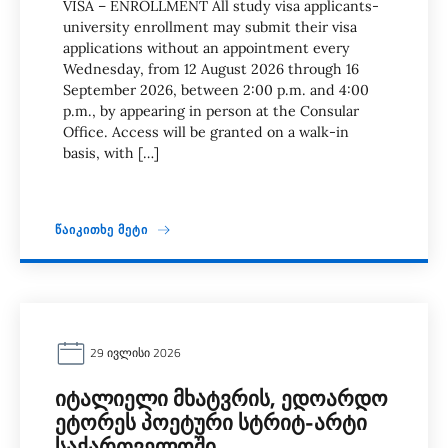
VISA – ENROLLMENT All study visa applicants-
university enrollment may submit their visa
applications without an appointment every
Wednesday, from 12 August 2026 through 16
September 2026, between 2:00 p.m. and 4:00
p.m., by appearing in person at the Consular
Office. Access will be granted on a walk-in
basis, with […]
ᲬᲐᲘᲙᲘᲗᲮᲔ ᲛᲔᲢᲘ
29 ᲘᲕᲚᲘᲡᲘ 2026
ᲘᲢᲐᲚᲘᲔᲚᲘ ᲛᲮᲐᲢᲕᲠᲘᲡ, ᲔᲓᲝᲐᲠᲓᲝ
ᲔᲢᲝᲠᲔᲡ ᲞᲝᲔᲢᲣᲠᲘ ᲡᲢᲠᲘᲢ-ᲐᲠᲢᲘ
ᲡᲐᲥᲐᲠᲗᲕᲔᲚᲝᲨᲘ