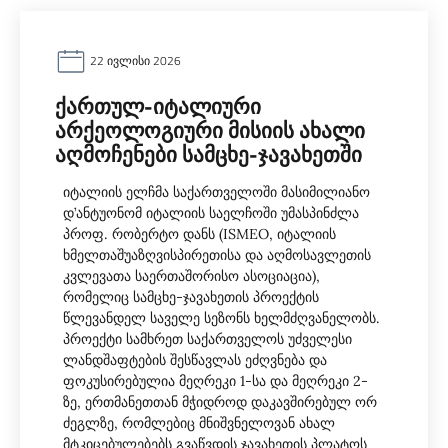
22 ᲘᲕᲚᲘᲡᲘ 2026
ᲥᲐᲠᲗᲣᲚ-ᲘᲢᲐᲚᲘᲣᲠᲘ
ᲐᲠᲥᲔᲝᲚᲝᲒᲘᲣᲠᲘ ᲛᲘᲡᲘᲘᲡ ᲐᲮᲐᲚᲘ
ᲐᲦᲛᲝᲩᲔᲜᲔᲑᲘ ᲡᲐᲛᲪᲮᲔ-ᲯᲐᲕᲐᲮᲔᲗᲨᲘ
იტალიის ელჩმა საქართველოში მასიმილიანო
დ’ანტუონომ იტალიის საელჩოში უმასპინძლა
პროფ. რობერტო დანს (ISMEO, იტალიის
ხმელთაშუაზღვისპირეთისა და აღმოსავლეთის
კვლევათა საერთაშორისო ასოციაცია),
რომელიც სამცხე-ჯავახეთის პროექტის
წლევანდელ საველე სეზონს ხელმძღვანელობს.
პროექტი სამხრეთ საქართველოს უძველესი
ლანდშაფტების შესწავლას ეძღვნება და
ფოკუსირებულია მეღრეკი 1-სა და მეღრეკი 2-
ზე, ერთმანეთთან მჭიდროდ დაკავშირებულ ორ
ძეგლზე, რომლებიც მნიშვნელოვან ახალ
მტკიცებულებებს გვაწვდის ჯავახეთის პლატოს