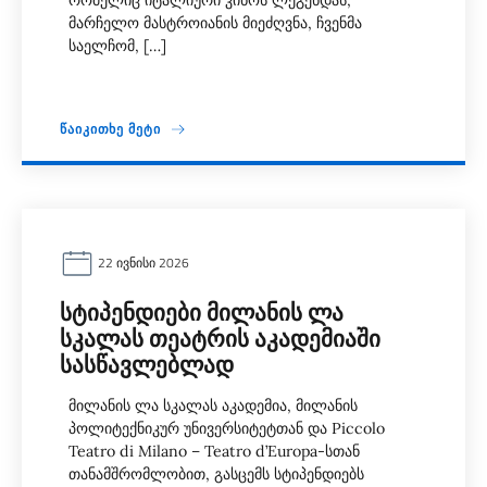
რომელიც იტალიური კინოს ლეგენდას,
მარჩელო მასტროიანის მიეძღვნა, ჩვენმა
საელჩომ, […]
ᲬᲐᲘᲙᲘᲗᲮᲔ ᲛᲔᲢᲘ
22 ᲘᲕᲜᲘᲡᲘ 2026
ᲡᲢᲘᲞᲔᲜᲓᲘᲔᲑᲘ ᲛᲘᲚᲐᲜᲘᲡ ᲚᲐ
ᲡᲙᲐᲚᲐᲡ ᲗᲔᲐᲢᲠᲘᲡ ᲐᲙᲐᲓᲔᲛᲘᲐᲨᲘ
ᲡᲐᲡᲬᲐᲕᲚᲔᲑᲚᲐᲓ
მილანის ლა სკალას აკადემია, მილანის
პოლიტექნიკურ უნივერსიტეტთან და Piccolo
Teatro di Milano – Teatro d’Europa-სთან
თანამშრომლობით, გასცემს სტიპენდიებს