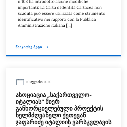
n.108 ha introdotto alcune modifiche
importanti: La Carta d’Identità Cartacea non
scaduta può essere utilizzata come strumento
identificativo nei rapporti con la Pubblica
Amministrazione italiana […]
ᲬᲐᲘᲙᲘᲗᲮᲔ ᲛᲔᲢᲘ
10 ᲘᲕᲚᲘᲡᲘ 2026
ᲐᲡᲝᲪᲘᲐᲪᲘᲐ „ᲡᲐᲥᲐᲠᲗᲕᲔᲚᲝ-
ᲘᲢᲐᲚᲘᲐᲡ“ ᲛᲘᲔᲠ
ᲒᲐᲜᲮᲝᲠᲪᲘᲔᲚᲔᲑᲣᲚᲘ ᲞᲠᲝᲔᲥᲢᲘᲡ
ᲮᲔᲚᲛᲫᲦᲕᲐᲜᲔᲚᲘ ᲥᲔᲗᲔᲕᲐᲜ
ᲯᲐᲤᲐᲠᲘᲫᲔ ᲘᲢᲐᲚᲘᲘᲡ ᲕᲐᲠᲡᲙᲕᲚᲐᲕᲘᲡ