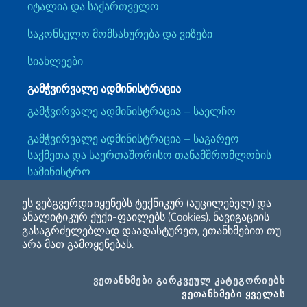
იტალია და საქართველო
საკონსულო მომსახურება და ვიზები
სიახლეები
გამჭვირვალე ადმინისტრაცია
გამჭვირვალე ადმინისტრაცია – საელჩო
გამჭვირვალე ადმინისტრაცია – საგარეო
საქმეთა და საერთაშორისო თანამშრომლობის
სამინისტრო
Გამოსადეგი ბმულები
ეს ვებგვერდი იყენებს ტექნიკურ (აუცილებელ) და
ანალიტიკურ ქუქი-ფაილებს (Cookies).
ნავიგაციის
Note legali
Privacy e cookie policy
Dichiarazione di accessibilità
გასაგრძელებლად დაადასტურეთ, ეთანხმებით თუ
არა მათ გამოყენებას.
2026 საავტორო უფლება საგარეო საქმეთა და საერთაშორისო
COO
ᲕᲔᲗᲐᲜᲮᲛᲔᲑᲘ ᲒᲐᲠᲙᲕᲔᲣᲚ ᲙᲐᲢᲔᲒᲝᲠᲘᲔᲑᲡ
თანამშრომლობის სამინისტრო
I CO
ᲕᲔᲗᲐᲜᲮᲛᲔᲑᲘ ᲧᲕᲔᲚᲐᲡ