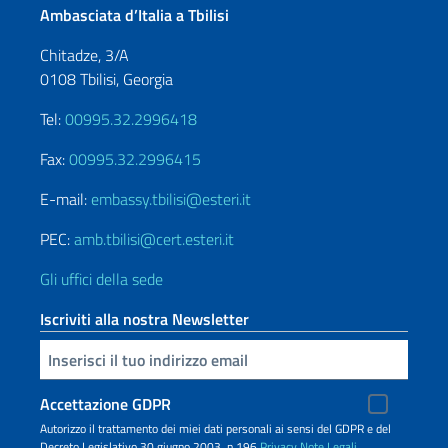
Ambasciata d’Italia a Tbilisi
Chitadze, 3/A
0108 Tbilisi, Georgia
Tel:
00995.32.2996418
Fax:
00995.32.2996415
E-mail:
embassy.tbilisi@esteri.it
PEC:
amb.tbilisi@cert.esteri.it
Gli uffici della sede
Iscriviti alla nostra Newsletter
Inserisci la tua email
Accettazione GDPR
Autorizzo il trattamento dei miei dati personali ai sensi del GDPR e del
Decreto Legislativo 30 giugno 2003, n.196
Privacy
Note Legali