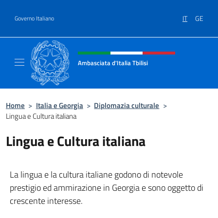
Salta al contenuto
IT
GE
Governo Italiano
Intestazione sito, social e menù
Ambasciata d'Italia Tbilisi
Sito Ufficiale Ambasciata d'Italia Tbilisi
Home
>
Italia e Georgia
>
Diplomazia culturale
>
Lingua e Cultura italiana
Lingua e Cultura italiana
La lingua e la cultura italiane godono di notevole
prestigio ed ammirazione in Georgia e sono oggetto di
crescente interesse.