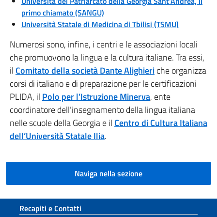
Università del Patriarcato della Georgia Sant’Andrea, il
primo chiamato (SANGU)
Università Statale di Medicina di Tbilisi (TSMU)
Numerosi sono, infine, i centri e le associazioni locali
che promuovono la lingua e la cultura italiane. Tra essi,
il
Comitato della società Dante Alighieri
che organizza
corsi di italiano e di preparazione per le certificazioni
PLIDA, il
Polo per l’Istruzione Minerva
, ente
coordinatore dell’insegnamento della lingua italiana
nelle scuole della Georgia e il
Centro di Cultura Italiana
dell’Università Statale Ilia
.
Naviga nella sezione
Sezione footer
Recapiti e Contatti