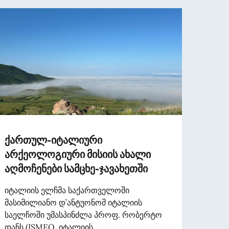
ქართულ-იტალიური
Cessa
არქეოლოგიური მისიის ახალი
d’ide
აღმოჩენები სამცხე-ჯავახეთში
agos
იტალიის ელჩმა საქართველოში
A part
მასიმილიანო დ’ანტუონომ იტალიის
cartac
საელჩოში უმასპინძლა პროფ. რობერტო
დანს (ISMEO, იტალიის