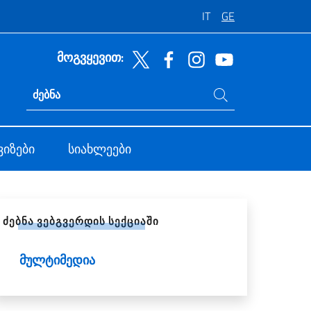
IT
GE
მოგვყევით:
მოძებნეთ საიტზე
Ricerca sito live
ვიზები
სიახლეები
ზიარეთ სოციალურ ქსელებში
ᲫᲔᲑᲜᲐ ᲕᲔᲑᲒᲕᲔᲠᲓᲘᲡ ᲡᲔᲥᲪᲘᲐᲨᲘ
მულტიმედია