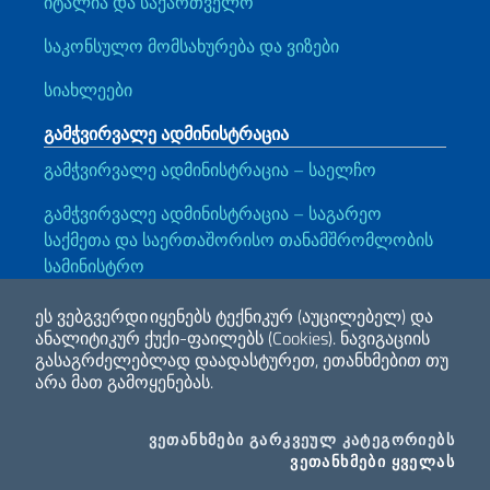
იტალია და საქართველო
საკონსულო მომსახურება და ვიზები
სიახლეები
გამჭვირვალე ადმინისტრაცია
გამჭვირვალე ადმინისტრაცია – საელჩო
გამჭვირვალე ადმინისტრაცია – საგარეო
საქმეთა და საერთაშორისო თანამშრომლობის
სამინისტრო
Გამოსადეგი ბმულები
ეს ვებგვერდი იყენებს ტექნიკურ (აუცილებელ) და
ანალიტიკურ ქუქი-ფაილებს (Cookies).
ნავიგაციის
Note legali
Privacy e cookie policy
Dichiarazione di accessibilità
გასაგრძელებლად დაადასტურეთ, ეთანხმებით თუ
არა მათ გამოყენებას.
2026 საავტორო უფლება საგარეო საქმეთა და საერთაშორისო
COO
ᲕᲔᲗᲐᲜᲮᲛᲔᲑᲘ ᲒᲐᲠᲙᲕᲔᲣᲚ ᲙᲐᲢᲔᲒᲝᲠᲘᲔᲑᲡ
თანამშრომლობის სამინისტრო
I CO
ᲕᲔᲗᲐᲜᲮᲛᲔᲑᲘ ᲧᲕᲔᲚᲐᲡ
Facebook
Twitter
Whatsapp