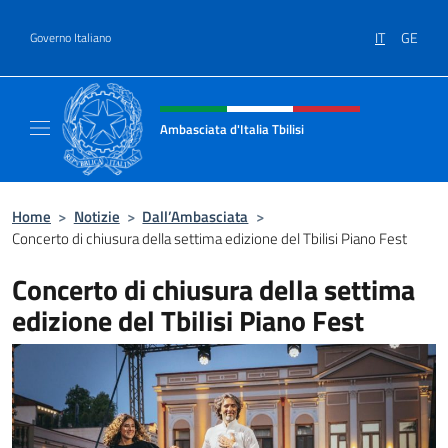
Salta al contenuto
IT
GE
Governo Italiano
Intestazione sito, social e menù
Ambasciata d'Italia Tbilisi
Sito Ufficiale Ambasciata d'Italia Tbilisi
Home
>
Notizie
>
Dall’Ambasciata
>
Concerto di chiusura della settima edizione del Tbilisi Piano Fest
Concerto di chiusura della settima
edizione del Tbilisi Piano Fest