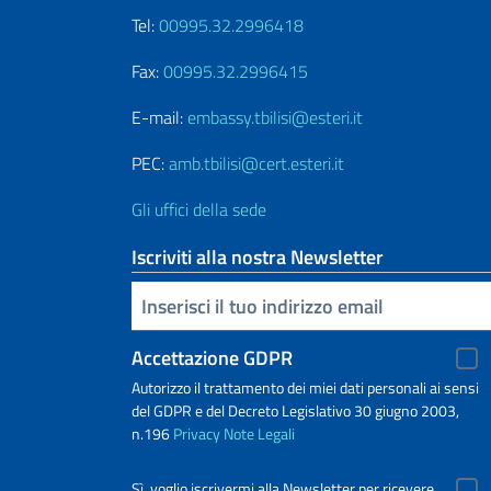
Tel:
00995.32.2996418
Fax:
00995.32.2996415
E-mail:
embassy.tbilisi@esteri.it
PEC:
amb.tbilisi@cert.esteri.it
Gli uffici della sede
Iscriviti alla nostra Newsletter
Inserisci la tua email
Accettazione GDPR
Autorizzo il trattamento dei miei dati personali ai sensi
del GDPR e del Decreto Legislativo 30 giugno 2003,
n.196
Privacy
Note Legali
Sì, voglio iscrivermi alla Newsletter per ricevere