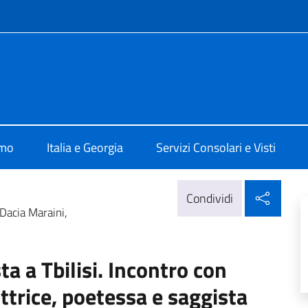
e menù
lisi
amo
Italia e Georgia
Servizi Consolari e Visti
Condi
Condividi
 Dacia Maraini,
ta a Tbilisi. Incontro con
ittrice, poetessa e saggista