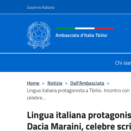
Salta al contenuto
Governo Italiano
Intestazione sito, social 
Ambasciata d'Italia Tbilisi
Sito Ufficiale Ambasciata d'Italia Tbi
Chi si
Home
>
Notizie
>
Dall’Ambasciata
>
Lingua italiana protagonista a Tbilisi. Incontro con
celebre...
Lingua italiana protagonis
Dacia Maraini, celebre scr