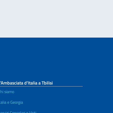
NO NEL MONDO. MESSAGGIO DEL VICE PRESIDENTE DEL CONSIGLIO DEI M
’Ambasciata d’Italia a Tbilisi
hi siamo
talia e Georgia
ervizi Consolari e Visti