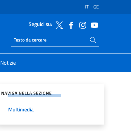
IT
GE
Seguici su:
Cerca nel sito
Ricerca sito live
Notizie
vidi sui Social Network
NAVIGA NELLA SEZIONE
Multimedia