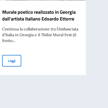
Murale poetico realizzato in Georgia
Nuov
dall’artista italiano Edoardo Ettorre
arche
Samt
Continua la collaborazione tra l’Ambasciata
d’Italia in Georgia e il Tbilisi Mural Fest (il
L’Amba
frutto...
Massi
Ambas
(Assoc
Murale poetico realizzato in Georgia dall’artista italiano Edoardo 
Leggi
Leg