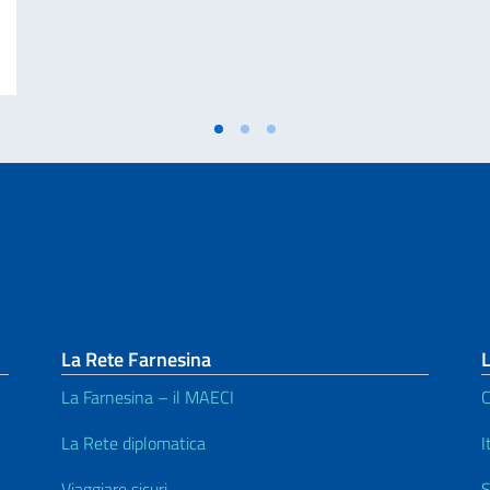
INELLE E 25ª GIORNATA NAZIONALE DEL SACRIFICIO DEL LAVORO ITALIA
La Rete Farnesina
L
La Farnesina – il MAECI
C
La Rete diplomatica
I
Viaggiare sicuri
S