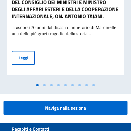
DEL CONSIGLIO DEI MINISTRI E MINISTRO
DEGLI AFFARI ESTERI E DELLA COOPERAZIONE
INTERNAZIONALE, ON. ANTONIO TAJANI.
Trascorsi 70 anni dal disastro minerario di Marcinelle,
una delle più gravi tragedie della storia...
70° ANNIVERSARIO DELLA TRAGEDIA DI MARCINELLE E 25
Leggi
Naviga nella sezione
Sezione footer
Recapiti e Contatti