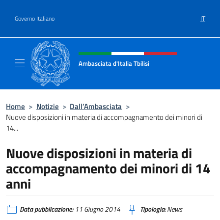
Salta al contenuto
IT
Governo Italiano
Intestazione sito, social e menù
Ambasciata d'Italia Tbilisi
Sito Ufficiale Ambasciata d'Italia Tbilisi
Home
>
Notizie
>
Dall’Ambasciata
>
Nuove disposizioni in materia di accompagnamento dei minori di
14...
Nuove disposizioni in materia di
accompagnamento dei minori di 14
anni
Data pubblicazione:
11 Giugno 2014
Tipologia:
News